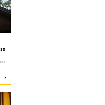
tre
ture