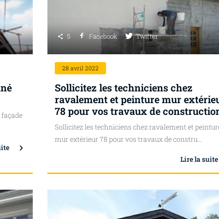
5
Facebook
Twitter
28
avril 2022
nné
Sollicitez les techniciens chez
ravalement et peinture mur extérie
78 pour vos travaux de constructio
 façade
Sollicitez les techniciens chez ravalement et peintur
mur extérieur 78 pour vos travaux de constru...
uite
Lire la suite