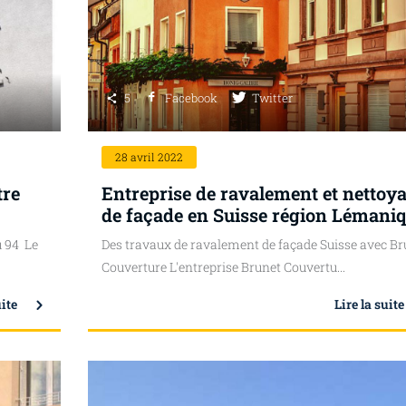
5
Facebook
Twitter
28
avril 2022
tre
Entreprise de ravalement et nettoy
de façade en Suisse région Lémani
u 94 Le
Des travaux de ravalement de façade Suisse avec Br
Couverture L'entreprise Brunet Couvertu...
uite
Lire la suite