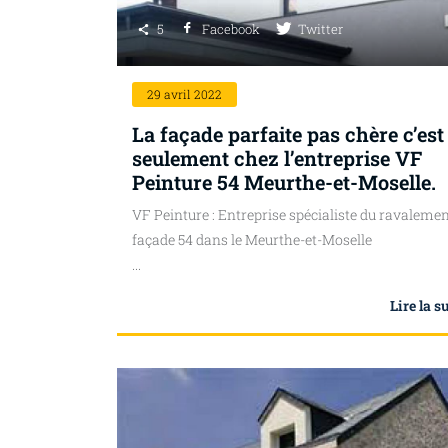
5
Facebook
Twitter
29
avril 2022
La façade parfaite pas chère c’est
seulement chez l’entreprise VF
Peinture 54 Meurthe-et-Moselle.
VF Peinture : Entreprise spécialiste du ravalemen
façade 54 dans le Meurthe-et-Moselle
...
Lire la s