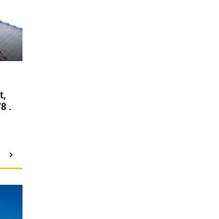
t,
8 .