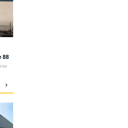
e 88
rise