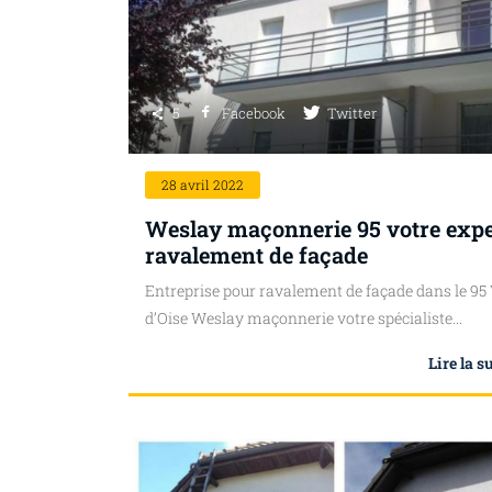
5
Facebook
Twitter
28
avril 2022
Weslay maçonnerie 95 votre expe
ravalement de façade
Entreprise pour ravalement de façade dans le 95
d’Oise Weslay maçonnerie votre spécialiste...
Lire la s