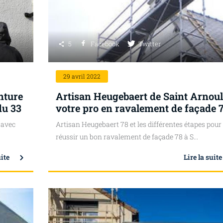
5
Facebook
Twitter
29
avril 2022
nture
Artisan Heugebaert de Saint Arnoul
du 33
votre pro en ravalement de façade 7
 avec
Artisan Heugebaert 78 et les différentes étapes pour
réussir un bon ravalement de façade 78 à S...
uite
Lire la suite