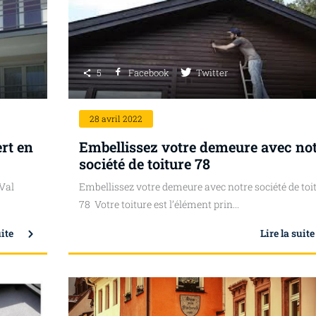
5
Facebook
Twitter
28
avril 2022
rt en
Embellissez votre demeure avec no
société de toiture 78
 Val
Embellissez votre demeure avec notre société de toi
78 Votre toiture est l’élément prin...
uite
Lire la suite