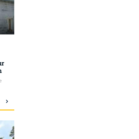
ur
n
e