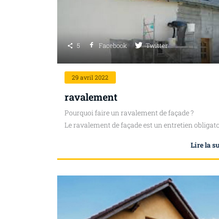
5
Facebook
Twitter
29
avril 2022
ravalement
Pourquoi faire un ravalement de façade ?
Le ravalement de façade est un entretien obligato.
Lire la s