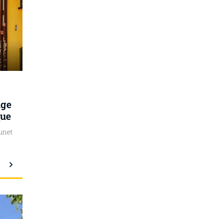
age
que
unet