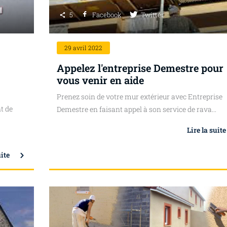
5
Facebook
Twitter
29
avril 2022
Appelez l'entreprise Demestre pour
vous venir en aide
Prenez soin de votre mur extérieur avec Entreprise
t de
Demestre en faisant appel à son service de rava...
Lire la suite
uite